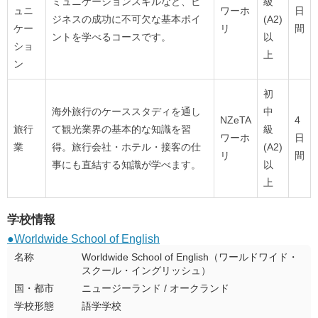
ミュニケーションスキルなど、ビ
級
ュニ
ワーホ
日
ジネスの成功に不可欠な基本ポイ
(A2)
ケー
リ
間
ントを学べるコースです。
以
ショ
上
ン
初
海外旅行のケーススタディを通し
中
NZeTA
4
旅行
て観光業界の基本的な知識を習
級
ワーホ
日
業
得。旅行会社・ホテル・接客の仕
(A2)
リ
間
事にも直結する知識が学べます。
以
上
学校情報
●Worldwide School of English
名称
Worldwide School of English（ワールドワイド・
スクール・イングリッシュ）
国・都市
ニュージーランド / オークランド
学校形態
語学学校