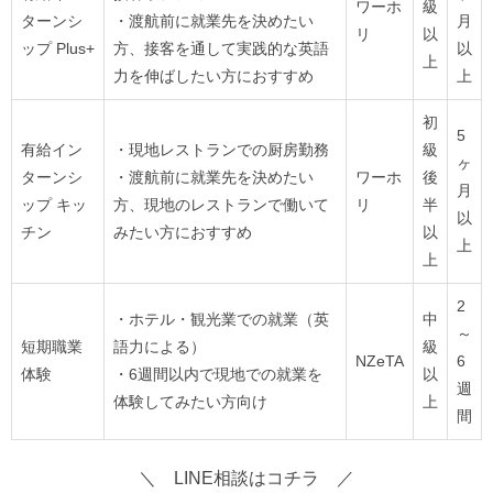
ワーホ
級
ターンシ
・渡航前に就業先を決めたい
月
リ
以
ップ Plus+
方、接客を通して実践的な英語
以
上
力を伸ばしたい方におすすめ
上
初
5
有給イン
・現地レストランでの厨房勤務
級
ヶ
ターンシ
・渡航前に就業先を決めたい
ワーホ
後
月
ップ キッ
方、現地のレストランで働いて
リ
半
以
チン
みたい方におすすめ
以
上
上
2
・ホテル・観光業での就業（英
中
～
短期職業
語力による）
級
NZeTA
6
体験
・6週間以内で現地での就業を
以
週
体験してみたい方向け
上
間
＼ LINE相談はコチラ ／