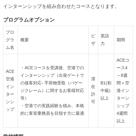
インターンシップを組み合わせたコースとなります。
プログラムオプション
プロ
ビ
英語
グラ
概要
期間
ザ
力
ム名
ACEコ
・ACEコースを受講後、空港での
ース4
ACE
インターンシップ（出発ゲートで
～8週
空港
滞
の接客対応- 手荷物受取（バゲー
B1(初
間＋空
イン
在
ジクレーム）に関するお客様対応
中級)
港イン
ター
許
等）
以上
ターン
ンシ
可
・空港での実践経験を積み、本格
シップ
ップ
的に客室乗務員を目指す方に最適
4週間
以上