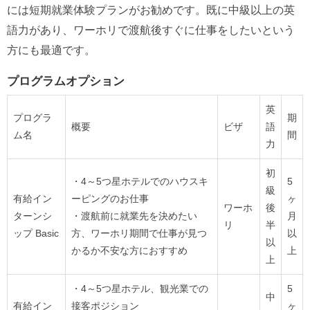
には短期就業体験プランがお勧めです。既に中級以上の英
語力があり、ワーホリで渡航後すぐに仕事をしたいという
方にも最適です。
プログラムオプション
英
プログラ
期
概要
ビザ
語
ム名
間
力
初
・4～5つ星ホテルでのハウスキ
5
級
有給イン
ーピングのお仕事
ヶ
ワーホ
後
ターンシ
・渡航前に就業先を決めたい
月
リ
半
ップ Basic
方、ワーホリ期間で仕事が見つ
以
以
かるか不安な方におすすめ
上
上
・4～5つ星ホテル、観光業での
5
中
有給イン
接客ポジション
ヶ