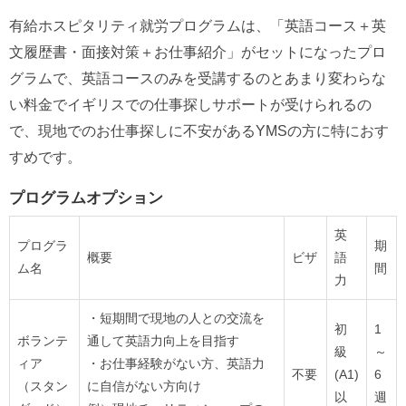
有給ホスピタリティ就労プログラムは、「英語コース＋英
文履歴書・面接対策＋お仕事紹介」がセットになったプロ
グラムで、英語コースのみを受講するのとあまり変わらな
い料金でイギリスでの仕事探しサポートが受けられるの
で、現地でのお仕事探しに不安があるYMSの方に特におす
すめです。
プログラムオプション
英
プログラ
期
概要
ビザ
語
ム名
間
力
・短期間で現地の人との交流を
初
1
ボランテ
通して英語力向上を目指す
級
～
ィア
・お仕事経験がない方、英語力
不要
(A1)
6
（スタン
に自信がない方向け
以
週