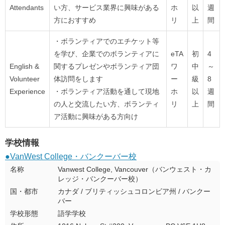
Attendants
い方、サービス業界に興味がある
ホ
以
週
方におすすめ
リ
上
間
・ボランティアでのエチケット等
を学び、企業でのボランティアに
eTA
初
4
English &
関するプレゼンやボランティア団
ワ
中
～
Volunteer
体訪問をします
ー
級
8
Experience
・ボランティア活動を通して現地
ホ
以
週
の人と交流したい方、ボランティ
リ
上
間
ア活動に興味がある方向け
学校情報
●VanWest College・バンクーバー校
名称
Vanwest College, Vancouver（バンウェスト・カ
レッジ・バンクーバー校）
国・都市
カナダ / ブリティッシュコロンビア州 / バンクー
バー
学校形態
語学学校