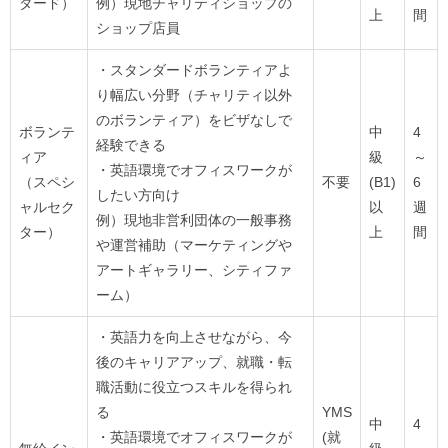
ダード）
例）現地チャリティショップの
上
間
ショップ店員
・スタンダードボランティアよ
り幅広い分野（チャリティ以外
のボランティア）をビザなしで
ボランテ
中
4
経験できる
ィア
級
～
・英語環境でオフィスワークが
（スペシ
不要
(B1)
6
したい方向け
ャルセク
以
週
例）現地非営利団体の一般事務
ター）
上
間
や運営補助（マーケティングや
アートギャラリー、シティファ
ーム）
・英語力を向上させながら、今
後のキャリアアップ、就職・転
職活動に役立つスキルを得られ
る
YMS
中
4
・英語環境でオフィスワークが
(就