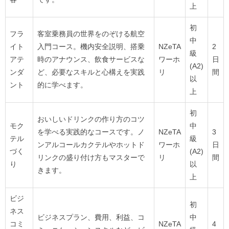
上
初
フラ
客室乗務員の世界をのぞける航空
中
イト
入門コース。機内安全説明、搭乗
NZeTA
2
級
アテ
時のアナウンス、飲食サービスな
ワーホ
日
(A2)
ンダ
ど、必要なスキルと心構えを実践
リ
間
以
ント
的に学べます。
上
初
おいしいドリンクの作り方のコツ
モク
中
を学べる実践的なコースです。ノ
NZeTA
3
テル
級
ンアルコールカクテルやホットド
ワーホ
日
づく
(A2)
リンクの盛り付け方もマスターで
リ
間
り
以
きます。
上
ビジ
初
ネス
ビジネスプラン、費用、利益、コ
中
コミ
NZeTA
4