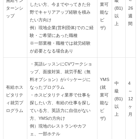
無給イン
級
～
したい方、今までやってきた分
業可
ターンシ
(B1)
26
野でキャリアアップ経験を積み
能な
ップ
以
週
たい方向け
ビ
上
間
例）現地企業(営利団体)でのご経
ザ)
験・ご希望にあった職種
※一部業種・職種では就労経験
が必要となる場合あり
・英語レッスンにCVワークショ
ップ、面接対策、就労手配（無
料オプション）がパッケージに
YMS
中
4
有給ホス
なったプログラム
(就
級
～
ピタリテ
・ホスピタリティ業界で仕事を
業可
(B1)
12
ィ就労プ
探したい方、有給の仕事を探し
能な
以
ヶ
ログラム
ている方、英語力に自信がない
ビ
上
月
方、YMSの方向け
ザ)
例）現地のレストランやカフ
ェ、一部ホテル