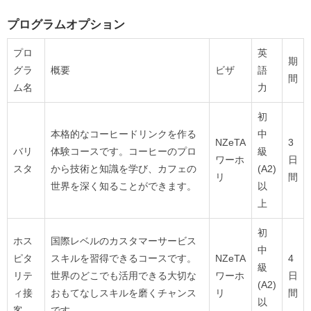
プログラムオプション
プロ
英
期
グラ
概要
ビザ
語
間
ム名
力
初
本格的なコーヒードリンクを作る
中
NZeTA
3
バリ
体験コースです。コーヒーのプロ
級
ワーホ
日
スタ
から技術と知識を学び、カフェの
(A2)
リ
間
世界を深く知ることができます。
以
上
初
ホス
国際レベルのカスタマーサービス
中
ピタ
スキルを習得できるコースです。
NZeTA
4
級
リテ
世界のどこでも活用できる大切な
ワーホ
日
(A2)
ィ接
おもてなしスキルを磨くチャンス
リ
間
以
客
です。