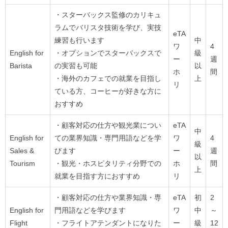
・スターバックス監修のカリキュ
ラムでバリスタ技術を学び、実技
eTA
練習も行います
中
ワ
4
English for
・オプションでスターバックスで
級
ー
週
Barista
の実習も可能
以
ホ
間
・海外のカフェでの就業を目指し
上
リ
ている方、コーヒーが好きな方に
おすすめ
・顧客対応の仕方や観光業につい
eTA
中
English for
ての業界知識・専門用語などを学
ワ
4
級
Sales &
びます
ー
週
以
Tourism
・観光・ホスピタリティ分野での
ホ
間
上
就業を目指す方におすすめ
リ
・顧客対応の仕方や業界知識・専
eTA
初
2
English for
門用語などを学びます
ワ
中
～
Flight
・フライトアテンダントになりた
ー
級
12