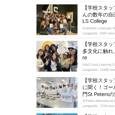
【学校スタッ
んの数年の自
LS College
Langpedia
5993 view
【学校スタッ
多文化に触れ、成長
re
Langpedia
10490 vie
【学校スタッ
に聞く！ゴー
門St Peters
Langpedia
3709 view