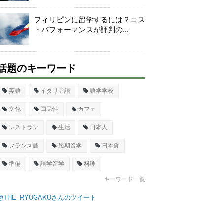
フィリピンに留学するには？コス
トパフォーマンスが評判の...
話題のキーワード
英語
イタリア語
語学学校
文化
国民性
カフェ
レストラン
生活
日本人
フランス語
短期留学
日本食
準備
語学留学
料理
キーワード一覧
@THE_RYUGAKUさんのツイート