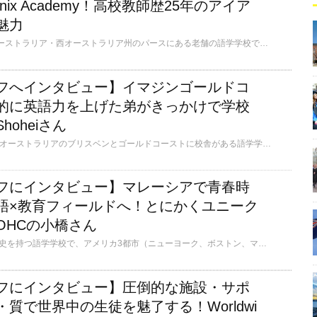
nix Academy！高校教師歴25年のアイア
魅力
Phoenix Academyはオーストラリア・西オーストラリア州のパースにある老舗の語学学校です。2024年に創立35周年を迎えました。バスケットボールや卓球、バーベキューもできる広い秘話と寮を併設したキャンパスで、のびのびと留学生活を送ることができます。日本人率が5％以下というのも魅力です。日本人が少ない環境で落ち着いて英語を学びたい方はもちろん、高校教員歴25年の教師もいるので、オーストラリアの大学・高校進学を目指す方にもおススメです。6歳～参加可能なジュニアプログラムも通年で開講しています。
フへインタビュー】イマジンゴールドコ
的に英語力を上げた弟がきっかけで学校
oheiさん
Imagine Educationは、オーストラリアのブリスベンとゴールドコーストに校舎がある語学学校です。今回インタビューしたゴールドコーストには、サウスポートセントラルキャンパス・メインキャンパス・アッシュモアキャンパスの3つの校舎があります。一般英語コースが開講されているサウスポートセントラルキャンパスでは、朝・夜のタイムテーブルから選択ができるため、お仕事や趣味など各生徒さんのスケジュールに合わせて授業を受ける時間を決められます。英語＋保育ボランティア、＋デミペア、＋バリスタのコースも人気です。
フにインタビュー】マレーシアで青春時
語×教育フィールドへ！とにかくユニーク
OHCの小橋さん
OHCは、50年以上の歴史を持つ語学学校で、アメリカ3都市（ニューヨーク、ボストン、マイアミ）、オーストラリア5都市（ケアンズ、ゴールドコースト、ブリスベン、シドニー、メルボルン）、イギリス1都市（ロンドン）、アイルランド1都市（ダブリン）、カナダ2都市（トロント、カルガリー）と世界中の留学人気都市にキャンパスがります。質の高い英語教育はもちろん、多国籍な学生が集まるソーシャルアクティビティで英語力向上と文化交流の場も提供しています。豊富なコースとアクティビティで経験豊かなスタッフと講師がサポートします。
フにインタビュー】圧倒的な施設・サポ
質で世界中の生徒を魅了する！Worldwi