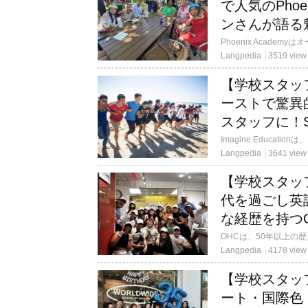
で人気のPhoe
ンさんが語る
Langpedia
3519 view
【学校スタッ
ーストで驚異
スタッフに！Sh
Langpedia
3641 view
【学校スタッ
代を過ごし英
な経歴を持つ
Langpedia
4178 view
【学校スタッ
ート・国際色・