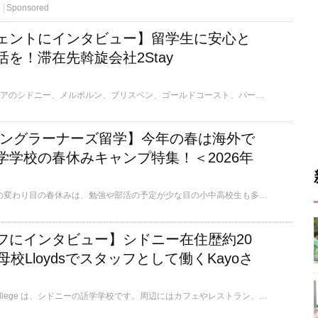
Sponsored
ェントにインタビュー】留学生に安心と
活を！滞在先斡旋会社2Stay
2Stayは、オーストラリアのシドニー、メルボルン、ブリスベン、ゴールドコースト、パースで、留学生向けの滞在先（ホームステイ、寮、アパート）を斡旋している会社です。多くの語学学校とも提携を結んでおり、世界中からの学生のオーストラリア留学生活を支えています。 学校ではなく、滞在の面から留学生を支える2Stayのスタッフにお話を伺いました。
ヤングラーナーズ留学】今年の春は海外で
学学校の春休みキャンプ特集！＜2026年
日本ではちょうど学年の変わり目の春休みは、勉強や部活の予定が少な目の小中高校生も多いのではないでしょうか？そこでおすすめなのが、各国の語学学校で開催されているスプリングキャンプへの参加です。 日本の春休み～イースターホリデーの時期に、小中高校生を対象にした短期コースを開催している語学学校をいくつかご紹介します。
フにインタビュー】シドニー在住歴約20
母校Lloydsでスタッフとして働くKayoさ
Lloyds International College は、シドニーの語学学校です。周辺にはカフェやレストラン、ショッピングセンターなどが揃う抜群のロケーションです！南米やヨーロッパを中心に多国籍の学生が多く英語環境も充実、日本人スタッフも在籍しているため、初めての留学も安心です。授業料はシドニー内でもリーズナブルです。学生や講師との距離が近く、フレンドリーな雰囲気も魅力です。金曜の「Special Topic Class」では会話・発音・ビジネス英語などを楽しく学べます。口コミ評判が高いのも強みです！