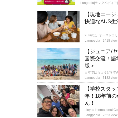
Langedia[ラングペディア]
【現地エージ
快適なAUS生
Langpedia
2418 view
【ジュニア/
国際交流！語
版＞
Langpedia
3182 view
【学校スタッ
年！18年前の
ん！
Langpedia
2653 view