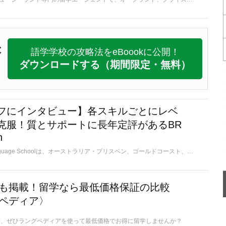
C
語学学校の攻略法をeBoookに公開！
ダウンロードする
（期間限定・無料）
フにインタビュー】各スキルごとにレベ
克服！質とサポートに長年定評があるBR
h
BROWNS English Language Schoolは、オーストラリア・ブリスベン、ゴールドコースト、メルボルンに校舎がある家族経営の語学学校です。22年以上の歴史があり、授業の質、サポート体制には定評があります。日本人スタッフも常住しており、留学中のサポートはもちろん、2025年からは日本事務局も誕生し、留学前のサポートも万全です。 16歳以上向けの一般英語コースだけでなく、バリスタコースやボランティアコース、7歳～受講可能な現地小学校進学準備コースなど、多彩なコースが魅力です。
学校も掲載！留学なら最低価格保証の比較
ペディア〉
方、ぜひラングペディアを使って最低価格でお得に留学しませんか？