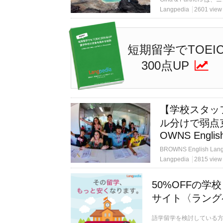
Langpedia
2601 view
短期留学でTOEI
300点UP
【学校スタッ
ル分けで弱点
OWNS Englis
Langpedia
2815 view
50%OFFの
サイト〈ラング
語学留学を検討している