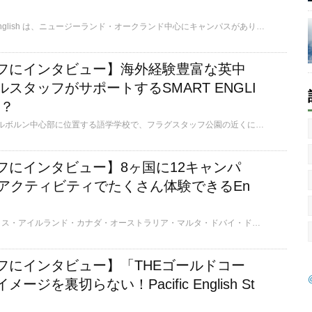
Worldwide School of English は、ニュージーランド・オークランド中心にキャンパスがあり、1989年に設立された歴史ある語学学校です。NZQA の定める教育のクオリティにおいて最優良である「カテゴリー 1」に認定されています！6階建ての校舎で、施設も充実！毎日放課後アクティビティがあり、楽しく英語も上達しながら友達づくりができます。世界中から学生が集まっており、国際色が豊かな環境で、日本人スタッフによる学校初日は日本語によるオリエンテーションがあり留学初心者も安心です！
フにインタビュー】海外経験豊富な英中
スタッフがサポートするSMART ENGLI
は？
SMART Englishは、メルボルン中心部に位置する語学学校で、フラグスタッフ公園の近くにあります。キャンパスはアクセスが良く、リラックスした雰囲気の中で学べる環境が整っています。日本人学生の割合が少なく、フレンドリーでアットホームな雰囲気が特徴です。SMART EnglishはWindsor Collegeと提携しており、語学学習後にはホスピタリティやビジネスなどの専門分野に進むこともできます。2024年9月から学校のスタッフに就任したAyaneさんに学校の魅力をお聞きしました！
フにインタビュー】8ヶ国に12キャンパ
のアクティビティでたくさん体験できるEn
English Pathは、イギリス・アイルランド・カナダ・オーストラリア・マルタ・ドバイ・ドイツ・フランスの8ヶ国に12のキャンパスがあるグローバルな語学学校です。ほとんどのキャンパスで放課後と夜に2つのアクティビティを開催しており、その国ならではの体験ができるだけでなく、学校外でも英語を使い、世界中からの留学生と友達になれるチャンスがあります。
フにインタビュー】「THEゴールドコー
ジを裏切らない！Pacific English St