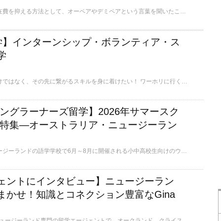
ワーホリ・留学中の滞在費を抑える方法として、オーペアやデミペアという言葉を聞いたことがある方もいるでしょう。簡潔に言うと、住み込みで子供のお世話や家事のお手伝いをすることで、家賃が免除されたり、お給料がもらえるシステムです。 この記事では、オーペア/デミペアのメリット・デメリット、向いている人・いない人、オーペア/デミペアを申し込める学校・会社について解説します。
学】インターンシップ・ボランティア・ス
学
留学して語学を学ぶだけではなく、その先に繋がるスキルを身に着けたい！ ワーホリに行く予定だけど、現地で仕事が見つかるか心配 海外で働く体験をしてみたい 英語＋αの留学をしたいけど、海外の専門学校に通う時間・予算の余裕がない そんな方におすすめしたいのは、インターンシップやボランティア、短期のスキルアップ留学です。 この記事では、ワーホリまたは観光ビザでできるインターンシップ、ボランティア、スキルアッププログラムをご紹介します。
ヤングラーナーズ留学】2026年サマースク
プ特集―オーストラリア・ニュージーラン
オーストラリア・ニュージーランドの語学学校で6月～8月に開催される小中高校生向けのウィンターキャンプの情報をまとめて公開しています。今年の夏は、真夏の日本を飛び出して、南半球の冬を体験しみませんか？ （プログラム情報は随時追加していきます。）
ェントにインタビュー】ニュージーラン
まかせ！知識とコネクション豊富なGina
Gina & Partners は、ニュージーランド専門の留学エージェントで、オークランド、クライストチャーチ、クイーンズタウンに現地オフィスがあります。東京と福岡にも日本人スタッフがおり、日本とニュージーランドの両方からWサポートがあります。留学・ワーホリの学校・滞在先選びからインターンシップ手配、小中高校留学、移民アドバイザーによるビザ取得サポートまで、幅広いサービスを提供しており、ニュージーランド政府公認の信頼できる留学エージェントです。