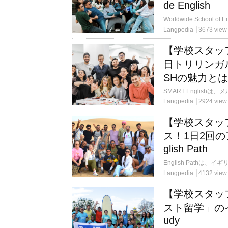
de English
Langpedia
3673 view
【学校スタッ
日トリリンガル
SHの魅力と
Langpedia
2924 view
【学校スタッ
ス！1日2回
glish Path
Langpedia
4132 view
【学校スタッ
スト留学」のイメー
udy