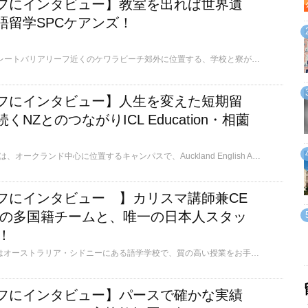
フにインタビュー】教室を出れば世界遺
語留学SPCケアンズ！
SPCケアンズ校は、グレートバリアリーフ近くのケワラビーチ郊外に位置する、学校と寮が一体となった語学学校です。24時間のEnglish onlyポリシーを徹底し、日記・読書・ディスカッションなどを通じて４技能をバランスよく鍛えます。一般英語やIELTS・ケンブリッジ検定対策、夏のジュニア・親子プログラムも充実。広大なキャンパスにはプール・テニス／バスケコート・ジム・BBQ施設が整い、留学生同士の交流が豊富。アクティビティも充実し、どの世代の留学生にも気に入られる学校です。ブリスベンにもキャンパスがあります。
フにインタビュー】人生を変えた短期留
NZとのつながりICL Education・相薗
ICL Educationグループは、オークランド中心に位置するキャンパスで、Auckland English Academy、ICL Graduate Business School 、Bridge International Collegeの３つの学校を展開しています。NZQA最高評価のカテゴリー1に認定されています。異なる目的や学習段階に対応しており、語学の基礎から大学院コースでのビジネススキルの習得まで、段階的かつ包括的に学べる環境が整っています。学校公式SNSからは楽しい雰囲気が伝わってきます！
フにインタビュー 】カリスマ講師兼CE
tsの多国籍チームと、唯一の日本人スタッ
ん！
Scots English Collegeはオーストラリア・シドニーにある語学学校で、質の高い授業をお手頃価格で提供しています！発音と会話に特化した「PronComコース」が人気で、オーストラリアの教育省よりイノベーション・デベロップメント・ファンドという賞を2年で連続受賞しています。学生満足度は95％！日本人が少ない国際的な環境で世界中の学生と学び、IMC、TAFE NSW、SCUなどへの進学も可能です。
フにインタビュー】パースで確かな実績