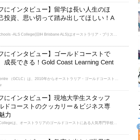
フにインタビュー】留学は長い人生のほ
己投資、思い切って踏み出してほしい！A
Australian Language Schools -ALS College(旧IH Brisbane ALS)はオーストラリア・ブリスベンの中心地にある語学学校です。質の高い英語教育と留学生に対する充実したサポート体制に定評があります。英語コースだけでなくバリスタコースや専門コースもあり、日本人率は10%前後、南米・アジア・ヨーロッパなど多国籍の生徒が在籍しています。校舎の1階には、一般の方も利用できるカフェを併設しており、学校に通いながら、地元の人の日常を身近に感じることができます。
フにインタビュー】ゴールドコーストで
できる！Gold Coast Learning Cent
Gold Coast Learning Centre （GCLC）は、2010年からオーストラリア・ゴールドコーストのサーファーズパラダイスに開校している語学学校です。フレンドリーで熱心なスタッフが、すべての生徒の学びと成長をサポートします！学校は美しいビーチから徒歩すぐの場所にあり、周りにはショップやレストラン、映画館、賑やかなナイトライフもあり、ゴールドコーストならではの楽しくリラックスした雰囲気の中で英語を学ぶことができます。 ぜひGCLCで楽しく学びましょう！
w
フにインタビュー】現地大学生スタッフ
ルドコーストのクッカリー＆ビジネス専
の魅力
St Peters International Collegeは、オーストラリアのゴールドコーストにある人気専門学校です。語学学校も併設されており、ビジネス、ホスピタリティ、クッカリーなど、実践的なスキルを学べる職業訓練コース（VET）を多数開講しています。日本人スタッフによるサポートもあります。 公共交通機関を利用しやすく、サーファーズパラダイスや主要ショッピングセンターにも近く大変便利な立地です。オーストラリアでキャリアアップを目指す方や、英語＋スキルを習得したい方へ最適の学校です。