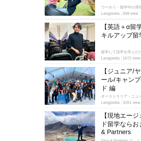
Langpedia
408 view
【英語＋α留
キルアップ留
Langpedia
1672 view
【ジュニア/
ール/キャン
ド 編
Langpedia
3261 view
【現地エージ
ド留学ならお
& Partners