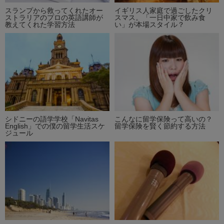
スランプから救ってくれたオー
イギリス人家庭で過ごしたクリ
ストラリアのプロの英語講師が
スマス。「一日中家で飲み食
教えてくれた学習方法
い」が本場スタイル？
シドニーの語学学校「Navitas
こんなに留学保険って高いの？
English」での僕の留学生活スケ
留学保険を賢く節約する方法
ジュール