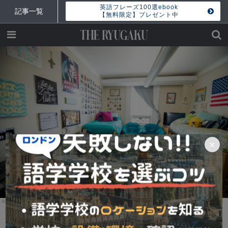
英語フレーズ100選ebook
記事一覧
【無料限定】プレゼント中
×
Kings Education
留学先の寮ってどんな感じ？個室？相部屋？食事は