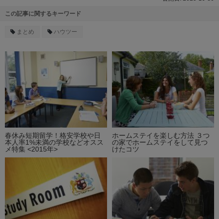
この記事に関するキーワード
まとめ
ハウツー
春休み短期留学！格安学校や日
ホームステイを楽しむ方法 ３つ
本人率1%未満の学校などオスス
の家でホームステイをして見つ
メ特集 <2015年>
けたコツ