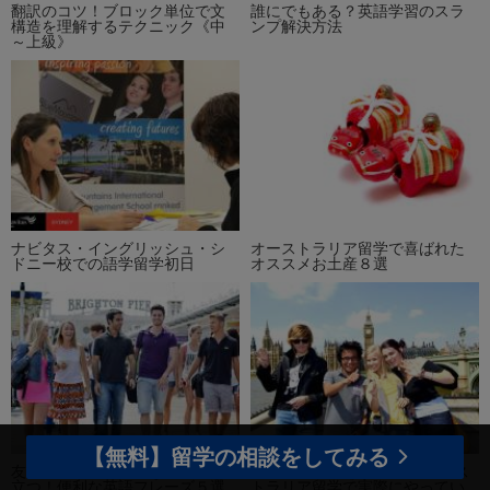
翻訳のコツ！ブロック単位で文
誰にでもある？英語学習のスラ
構造を理解するテクニック《中
ンプ解決方法
～上級》
ナビタス・イングリッシュ・シ
オーストラリア留学で喜ばれた
ドニー校での語学留学初日
オススメお土産８選
【無料】留学の相談をしてみる
友達とのカジュアルな会話に役
留学先で友達を作る方法 オース
立つ！便利な英語フレーズ５選
トラリア留学で実際にやってい