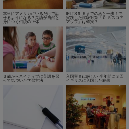
本当にアメリカにいるだけで話
IELTS６.５までのあと一歩！で
せるようになる？英語が自然と
実践した試験対策「０.５スコア
身につく俗説の正体
アップ」は確実？
３歳からネイティブに英語を習
入国審査は厳しい 半年間に３回
って気づいた学習方法
イギリスに入国した結果