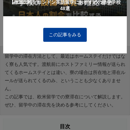
付いてる？…欧米留学の寮のメリットと注意点
【徹底比較】ロンドン英語留学におすすめの語学学校
48選
2026-01-30
3202
Langpedia
この記事をみる
留学中の滞在方法として、最近はホームステイだけではな
く寮も人気です。渡航前にホストファミリー情報が送られ
てくるホームステイとは違い、寮の場合は所在地と滞在ル
ールが送られてくるのみ、ということも少なくありませ
ん。
この記事では、欧米留学での寮滞在について解説します。
ぜひ、留学中の滞在先を決める参考にしてください。
目次