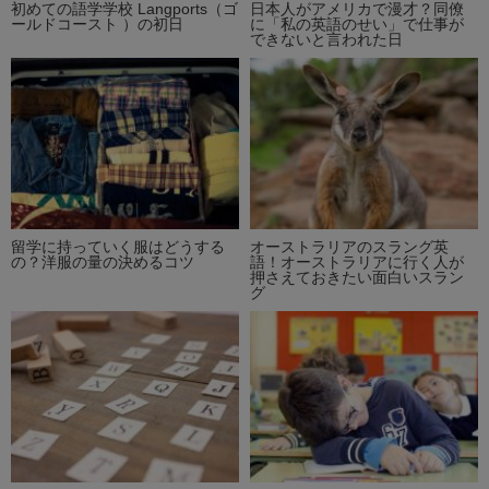
初めての語学学校 Langports（ゴ
日本人がアメリカで漫才？同僚
ールドコースト ）の初日
に「私の英語のせい」で仕事が
できないと言われた日
留学に持っていく服はどうする
オーストラリアのスラング英
の？洋服の量の決めるコツ
語！オーストラリアに行く人が
押さえておきたい面白いスラン
グ