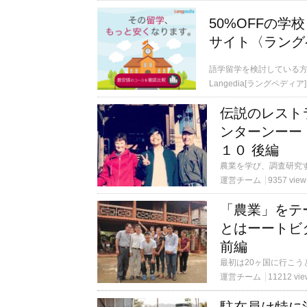
50%OFFの
サイト〈ラング
語学留学を検討している
Langedia[ラングペディア]
伝説のレスト
ンターンーート
１０ 後編
運営チーム
9357 view
「農業」をテ
とはーートビタ
前編
運営チーム
11212 vie