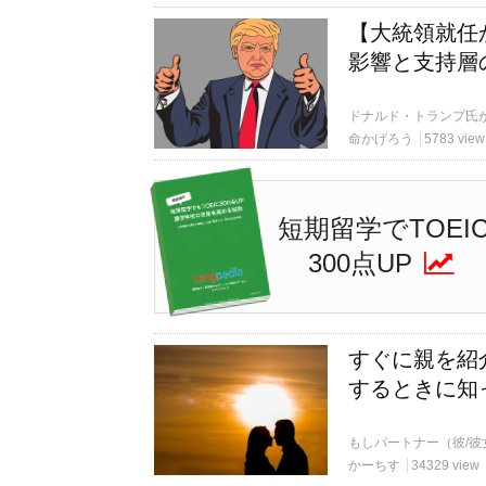
【大統領就任
影響と支持層
命かげろう
5783 view
短期留学でTOEI
300点UP
すぐに親を紹
するときに知
かーちす
34329 view