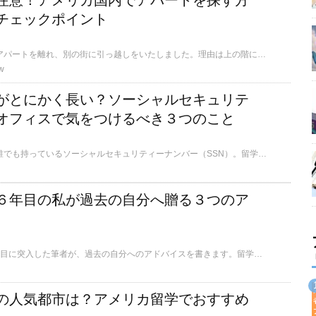
注意！アメリカ国内でアパートを探す方
チェックポイント
最近、長年住み慣れたアパートを離れ、別の街に引っ越しをいたしました。理由は上の階に引っ越してきた若い女の子。ここでは私が引っ越しをした理由と合わせて、アメリカ国内で引っ越しをする際に知っておきたい基本的な条件や、物件を探すのに役立つウェブサイト、契約書に関する注意点などをお伝えします。
w
がとにかく長い？ソーシャルセキュリテ
オフィスで気をつけるべき３つのこと
アメリカ国民であれば誰でも持っているソーシャルセキュリティーナンバー（SSN）。留学生の場合は基本的に取得することもないですが、長期留学するのであればSSN Officeに行かなくてはならない機会もあるでしょう。そこで、SSN Officeに行くときに知っておきたいことをご紹介します。
６年目の私が過去の自分へ贈る３つのア
アメリカ留学に来て6年目に突入した筆者が、過去の自分へのアドバイスを書きます。留学し始めた方やこれから留学をされる方に何か響けば嬉しいです。
の人気都市は？アメリカ留学でおすすめ