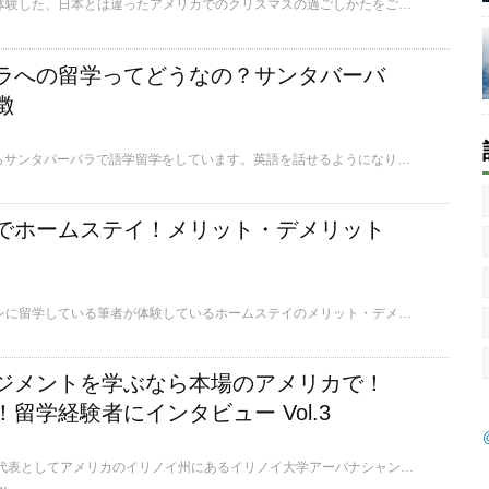
筆者がアメリカ生活で体験した、日本とは違ったアメリカでのクリスマスの過ごしかたをご紹介します。
ラへの留学ってどうなの？サンタバーバ
徴
筆者は2016年の9月からサンタバーバラで語学留学をしています。英語を話せるようになりたい！その想いから、1年前に留学を決意しました。ここでは、実際の生活をもとにサンタバーバラの魅力を紹介します。
でホームステイ！メリット・デメリット
現在アメリカのコミカレに留学している筆者が体験しているホームステイのメリット・デメリットについてご紹介します。
ジメントを学ぶなら本場のアメリカで！
留学経験者にインタビュー Vol.3
トビタテ！JAPAN日本代表としてアメリカのイリノイ州にあるイリノイ大学アーバナシャンペーン校に留学した大学生。留学先としてニューヨークやロサンゼルスといった大都市を選ばず、あえて田舎の学校を選び、スポーツを中心に学ぶ留学の魅力とは！？