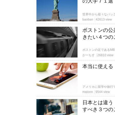
の大学７１選
baoban
42613 view
ボストンの公
きたい４つの
かーちす
26810 view
本当に使える
malonn
9544 view
日本とは違う
すべき３つの