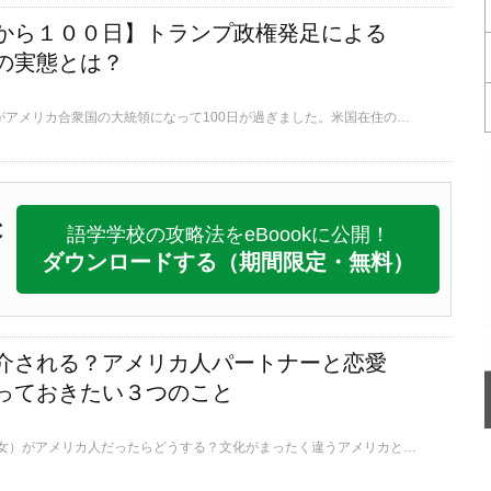
から１００日】トランプ政権発足による
の実態とは？
ドナルド・トランプ氏がアメリカ合衆国の大統領になって100日が過ぎました。米国在住の日本人である私の生活にはまだ直接的には影響はありませんが、そこかしこで彼の名前を聞かない日はありません。アメリカでの生活で見えてきた大統領の影響の実態をレポートいたします。
C
語学学校の攻略法をeBoookに公開！
ダウンロードする
（期間限定・無料）
介される？アメリカ人パートナーと恋愛
っておきたい３つのこと
もしパートナー（彼/彼女）がアメリカ人だったらどうする？文化がまったく違うアメリカと日本。筆者もお付き合い始め当初はよくインターネットで「国際恋愛」や「アメリカ人彼氏」で検索をかけて色々調べてました。今日は、そんなインターネットで得た情報と自分の経験を交えてご紹介します。