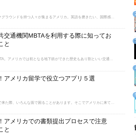
世界中から様々なバックグラウンドを持つ人々が集まるアメリカ。英語を磨きたい、国際感覚を身に付けたい、最先端のカルチャーを自分の目で見たい。様々な理由からアメリカ留学に憧れる人も多いはず。でも、アメリカ留学と一口に言っても大学・大学院・コミカレ・語学学校などさまざまな学校があります。そこで今回は留学先として人気の都市（ニューヨーク、ボストン、シカゴ、シアトル、ロサンゼルス、サンディエゴ、サンフランシスコ、ホノルル）を中心に、おすすめの学校を一挙にご紹介します。自分に合った学校探しのお役に立てばと思います。
共交通機関MBTAを利用する際に知ってお
こと
ボストンの足であるMBTA。アメリカでは初となる地下鉄ができた歴史もあり割といい交通機関ですが、日本と比べると異なる点もあります。そんなMBTAにまつわる知っておきたいことをご紹介します。
！アメリカ留学で役立つアプリ５選
アメリカに留学や旅行で来た際、いろんな面で困ることがあります。そこでアメリカに来て、実際に日頃活用しているアプリを5つピックアップしてみました。
！アメリカでの書類提出プロセスで注意
こと