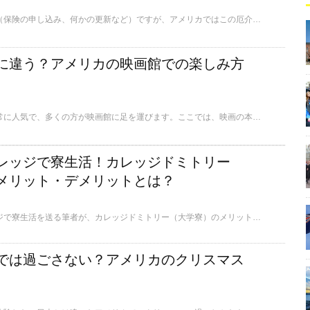
母国語でも厄介な書類（保険の申し込み、何かの更新など）ですが、アメリカではこの厄介さに加えアメリカならではの問題が加わります。ここではアメリカでの書類関係の提出の際に注意すべき点を、筆者の経験をもとにお伝えします。
に違う？アメリカの映画館での楽しみ方
アメリカでは映画が非常に人気で、多くの方が映画館に足を運びます。ここでは、映画の本場アメリカならではの、映画館での楽しみ方をお伝えします。
レッジで寮生活！カレッジドミトリー
メリット・デメリットとは？
現在アメリカのカレッジで寮生活を送る筆者が、カレッジドミトリー（大学寮）のメリット・デメリットについてお伝えします。
では過ごさない？アメリカのクリスマス