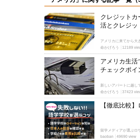
クレジットカ
活とクレジッ
命かげろう
12189 vie
アメリカ生活
チェックポイ
命かげろう
37423 vie
【徹底比較】
baoban
49690 view