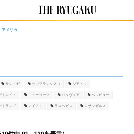
アメリカ
サンノゼ
サンフランシスコ
シアトル
デトロイト
ニューヨーク
バタヴィア
ベルビュー
ートランド
マイアミ
ラスベガス
ロサンゼルス
件中 91 - 120を表示）