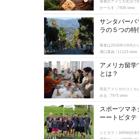
かーちす
7936 view
サンタバーバ
ラの５つの特
溝口真由
11123 view
アメリカ留学
とは？
める
7975 view
スポーツマネ
ーートビタテ！