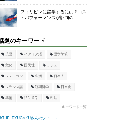
フィリピンに留学するには？コス
トパフォーマンスが評判の...
話題のキーワード
英語
イタリア語
語学学校
文化
国民性
カフェ
レストラン
生活
日本人
フランス語
短期留学
日本食
準備
語学留学
料理
キーワード一覧
@THE_RYUGAKUさんのツイート