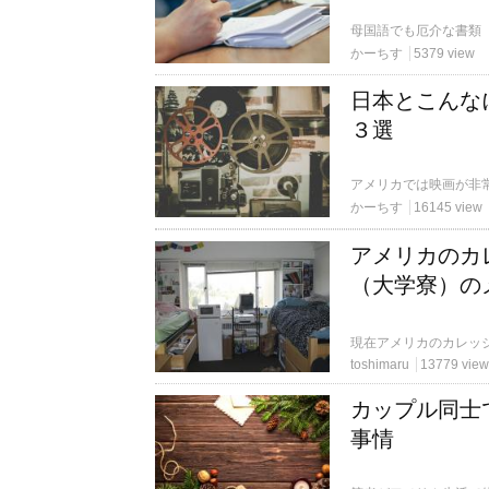
かーちす
5379 view
日本とこんな
３選
かーちす
16145 view
アメリカのカ
（大学寮）の
toshimaru
13779 view
カップル同士
事情