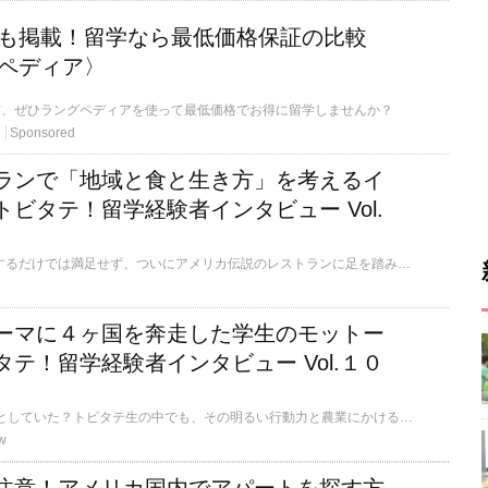
学校も掲載！留学なら最低価格保証の比較
ペディア〉
方、ぜひラングペディアを使って最低価格でお得に留学しませんか？
Sponsored
ランで「地域と食と生き方」を考えるイ
ビタテ！留学経験者インタビュー Vol.
農業を学び、調査研究するだけでは満足せず、ついにアメリカ伝説のレストランに足を踏み入れたトビタテ生、細越さん。インタビュー後編の今回は、彼のインターン先となった地域コミュニティーの中心を担う有名なレストランでの経験をご紹介。そこでの出会いが細越さんの人生を大きく変えていきます。
ーマに４ヶ国を奔走した学生のモットー
テ！留学経験者インタビュー Vol.１０
最初は20ヶ国に行こうとしていた？トビタテ生の中でも、その明るい行動力と農業にかける想いで異彩を放っているトビタテ生の大学生活6年間の集大成となった留学経験に迫ります。前編である今回は、どうやって留学計画が生まれていったかの経緯と、それを可能にした「モットー」をご紹介！
w