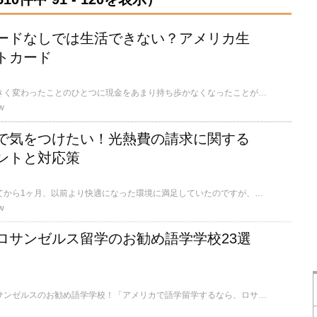
ードなしでは生活できない？アメリカ生
トカード
アメリカに来てから大きく変わったことのひとつに現金をあまり持ち歩かなくなったことが挙げられます。支払いは9割方クレジットカード。もはや現金で支払うことがほとんどありません。今回はアメリカ生活におけるクレジットカードについて、重点的に書いていきます。
w
で気をつけたい！光熱費の請求に関する
ントと対応策
新しいアパートに越してから1ヶ月、以前より快適になった環境に満足していたのですが、送られてくる請求書に首を傾げる事態が発生しております。私はアメリカに長い間住んでいるので、些細なことでは驚きませんが、アメリカ生活初心者の方にはかなり厳しいトラブルシュートになることと推測します。今回は対応策も含め、この顛末について書いていきましょう。
w
ロサンゼルス留学のお勧め語学学校23選
留学メディアが選ぶロサンゼルスのお勧め語学学校！「アメリカで語学留学するなら、ロサンゼルスの語学学校で勉強したい。でもどの語学学校が良いの？」そんな人にお勧めの語学学校をご紹介します。ロサンゼルスには大学や専門学校を含め、たくさんの教育機関がある都市です。評価の高い口コミが集まる学校ランキングでも上位の語学学校や、格安な費用で留学できる学校、社会人も気軽に留学できる学校など選択肢も幅広いのが魅力。人気のエリアであるダウンタウン、トーランス、オレンジカウンティー（OC）、コリアタウンの学校にも注目です。