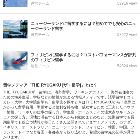
運営チーム
59916 view
ニュージーランドに留学するには？初めてでも安心のニュ
ージーランド留学
運営チーム
58622 view
フィリピンに留学するには？コストパフォーマンスが評判
のフィリピン留学
運営チーム
54824 view
留学メディア「THE RYUGAKU [ザ・留学]」とは？
THE RYUGAKU[ザ・留学]は、海外留学、ワーキングホリデー、海外在住者の
ための海外生活、学校などの情報が集まる情報メディアです。語学留学もコミ
カレ・大学・大学院留学も、留学先を探すときはTHE RYUGAKUから！実際に
かかった留学費用、準備すると便利な持ち物、成功するために工夫したハウツ
ー情報、ワーホリの仕事の探し方、学生寮・ホームステイの注意点やルームシ
ェアの探し方、現地に滞在する日本人からお勧めまとめなど、短期留学でも長
期留学でも役立つ情報が毎日たくさん公開されています！アメリカ、カナダ、
イギリス、オーストラリア、ニュージーランド、フィリピン、韓国、中国、フ
ランス、ドイツなど各国・各都市から絞り込むと、希望の留学先の記事が見つ
かります。