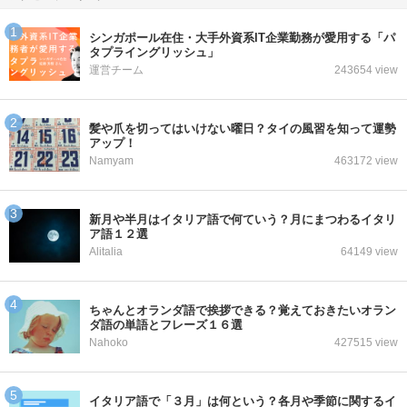
シンガポール在住・大手外資系IT企業勤務が愛用する「パ
タプライングリッシュ」
運営チーム
243654 view
髪や爪を切ってはいけない曜日？タイの風習を知って運勢
アップ！
Namyam
463172 view
新月や半月はイタリア語で何ていう？月にまつわるイタリ
ア語１２選
Alitalia
64149 view
ちゃんとオランダ語で挨拶できる？覚えておきたいオラン
ダ語の単語とフレーズ１６選
Nahoko
427515 view
イタリア語で「３月」は何という？各月や季節に関するイ