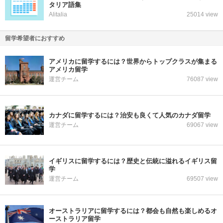
タリア語集
Alitalia
25014 view
留学希望者におすすめ
アメリカに留学するには？世界からトップクラスが集まる
アメリカ留学
運営チーム
76087 view
カナダに留学するには？治安も良くて人気のカナダ留学
運営チーム
69067 view
イギリスに留学するには？歴史と伝統に溢れるイギリス留
学
運営チーム
69507 view
オーストラリアに留学するには？都会も自然も楽しめるオ
ーストラリア留学