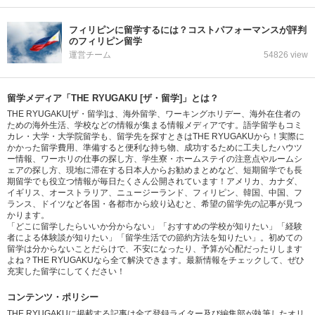
フィリピンに留学するには？コストパフォーマンスが評判
のフィリピン留学
運営チーム
54826 view
留学メディア「THE RYUGAKU [ザ・留学]」とは？
THE RYUGAKU[ザ・留学]は、海外留学、ワーキングホリデー、海外在住者の
ための海外生活、学校などの情報が集まる情報メディアです。語学留学もコミ
カレ・大学・大学院留学も、留学先を探すときはTHE RYUGAKUから！実際に
かかった留学費用、準備すると便利な持ち物、成功するために工夫したハウツ
ー情報、ワーホリの仕事の探し方、学生寮・ホームステイの注意点やルームシ
ェアの探し方、現地に滞在する日本人からお勧めまとめなど、短期留学でも長
期留学でも役立つ情報が毎日たくさん公開されています！アメリカ、カナダ、
イギリス、オーストラリア、ニュージーランド、フィリピン、韓国、中国、フ
ランス、ドイツなど各国・各都市から絞り込むと、希望の留学先の記事が見つ
かります。
「どこに留学したらいいか分からない」「おすすめの学校が知りたい」「経験
者による体験談が知りたい」「留学生活での節約方法を知りたい」。初めての
留学は分からないことだらけで、不安になったり、予算が心配だったりします
よね？THE RYUGAKUなら全て解決できます。最新情報をチェックして、ぜひ
充実した留学にしてください！
コンテンツ・ポリシー
THE RYUGAKUに掲載する記事は全て登録ライター及び編集部が執筆したオリ