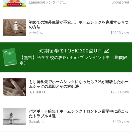
Langedia[ラングペディア]
Sponsored
初めての海外生活が不安…。ホームシックを克服する４つ
の方法
わかやん
10625 view
短期留学でTOEIC300点UP
【無料】語学学校の攻略eBookプレンゼント中〈期間限
定〉
もし留学先でホームシックになったら？私が経験したホー
ムシックの原因とその対処法
★TOMO★
12580 view
パスポート紛失！ホームシック！ロンドン留学中に起こっ
たトラブル４選
Satsukim
8459 view