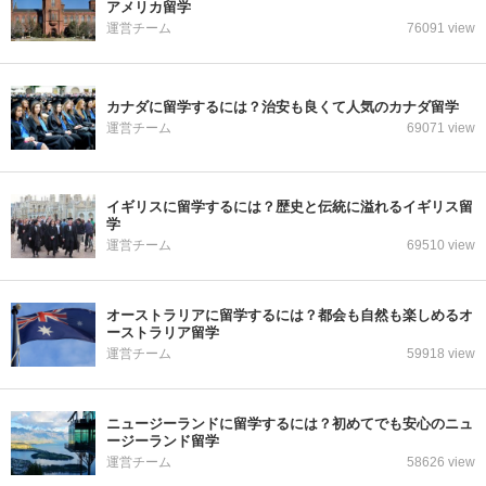
アメリカ留学
運営チーム
76091 view
カナダに留学するには？治安も良くて人気のカナダ留学
運営チーム
69071 view
イギリスに留学するには？歴史と伝統に溢れるイギリス留
学
運営チーム
69510 view
オーストラリアに留学するには？都会も自然も楽しめるオ
ーストラリア留学
運営チーム
59918 view
ニュージーランドに留学するには？初めてでも安心のニュ
ージーランド留学
運営チーム
58626 view