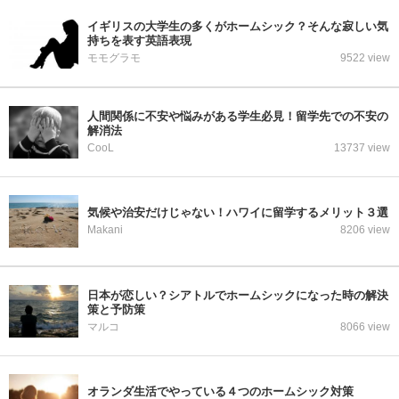
イギリスの大学生の多くがホームシック？そんな寂しい気
持ちを表す英語表現
モモグラモ
9522 view
人間関係に不安や悩みがある学生必見！留学先での不安の
解消法
CooL
13737 view
気候や治安だけじゃない！ハワイに留学するメリット３選
Makani
8206 view
日本が恋しい？シアトルでホームシックになった時の解決
策と予防策
マルコ
8066 view
オランダ生活でやっている４つのホームシック対策