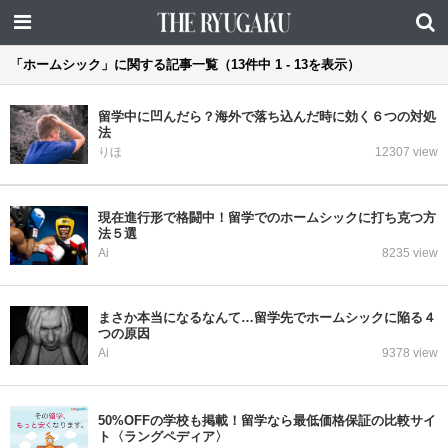
「ホームシック」に関する記事一覧（13件中 1 - 13を表示）
留学中に凹んだら？海外で落ち込んだ時に効く６つの対処
法
りほ
12307 view
現在進行形で格闘中！留学でのホームシックに打ち克つ方
法５選
Ai
8235 view
まさか本当になるなんて…留学先でホームシックに陥る４
つの原因
Ai
9378 view
50%OFFの学校も掲載！留学なら最低価格保証の比較サイ
ト〈ラングペディア〉