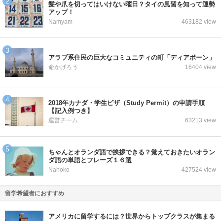
髪や爪を切ってはいけない曜日？タイの風習を知って運勢
アップ！
Namyam
463182 view
アラブ系住民の巨大なコミュニティの町「ディアボーン」
命かげろう
16404 view
2018年カナダ・学生ビザ（Study Permit）の申請手順
【記入例つき】
運営チーム
63213 view
ちゃんとオランダ語で挨拶できる？覚えておきたいオラン
ダ語の単語とフレーズ１６選
Nahoko
427524 view
留学希望者におすすめ
アメリカに留学するには？世界からトップクラスが集まる