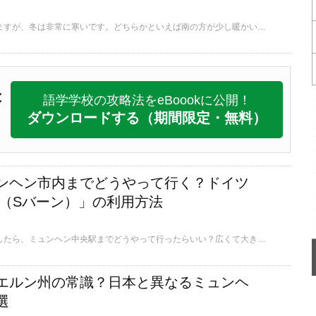
ドイツは地方にもよりますが、冬は非常に寒いです。どちらかといえば南の方が少し暖かいのかなと思っていましたが、逆にアルプスに近い南の方が寒いとのこと。ここでは、ミュンヘンおよびシュバルツ・バルトの冬の様子と合わせて、冬の服や靴についてまとめてみました。
C
語学学校の攻略法をeBoookに公開！
ダウンロードする
（期間限定・無料）
ンヘン市内までどうやって行く？ドイツ
hn（Sバーン）」の利用方法
ミュンヘン空港へ到着したら、ミュンヘン中央駅までどうやって行ったらいい？広くて大きい空港内で、大きな荷物を持って移動するのは大変ですよね。筆者は空港からステイ先へ行くために、ミュンヘン駅まで自力で行く必要があり大変でした。そこで今回はドイツでの駅利用の仕方などをご紹介します。
エルン州の常識？日本と異なるミュンヘ
選