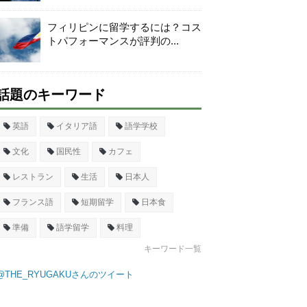
フィリピンに留学するには？コス
トパフォーマンスが評判の...
話題のキーワード
英語
イタリア語
語学学校
文化
国民性
カフェ
レストラン
生活
日本人
フランス語
短期留学
日本食
準備
語学留学
料理
キーワード一覧
@THE_RYUGAKUさんのツイート