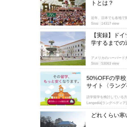
トとは？
Sissi
14317 view
【実録】ドイ
学するまでの
Sissi
53063 view
50%OFFの
サイト〈ラング
語学留学を検討している
Langedia[ラングペディア]
どれくらい寒