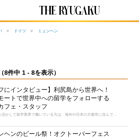
パ
ドイツ
ミュンヘン
件中 1 - 8を表示）
フにインタビュー】利尻島から世界へ！
モートで世界中への留学をフォローする
カフェ・スタッフ
留学経験があり、それを活かして留学業界で働いている方は、海外や日本の大都市に住んで活躍しているイメージがありませんか？ 世界11ヶ国（マルタ、イギリス、カナダ、南アフリカ、モロッコ、ドイツ、スペイン、イタリア、フランス、中国、キューバ）に校舎がある語学学校シュプラッハカフェ（Sprachcaffe）に勤務するMachimura Ayumiさんは、北海道からリモートで、世界中の留学をフォローしています。
ンヘンのビール祭！オクトーバーフェス