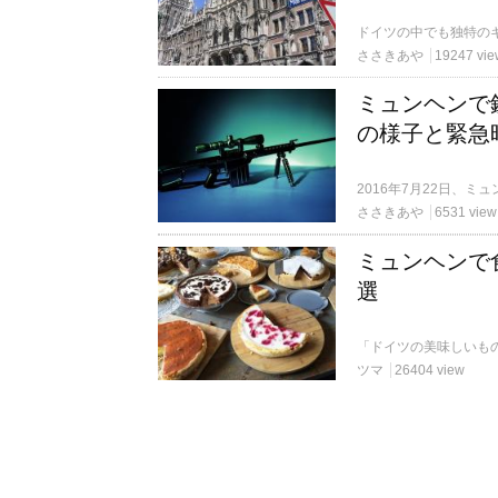
ささきあや
19247 vie
ミュンヘンで
の様子と緊急
ささきあや
6531 view
ミュンヘンで
選
ツマ
26404 view