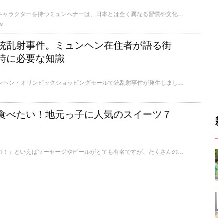
ドイツの中でも独特のキャラクターを持つミュンへナーは、日本とは全く異なる習慣や文化があります。そんなミュンヘン住民の少し変わった常識をご紹介します。
w
銃乱射事件。ミュンヘン在住者が語る街
時に必要な知識
2016年7月22日、ミュンヘン・オリンピックショッピングモールで銃乱射事件が発生しました。ミュンヘン在住の私が体験したことと、実際にテロや事件が発生したときに必要な知識をお伝えします。
食べたい！地元っ子に人気のスイーツ７
「ドイツの美味しいもの！」といえばソーセージやビールがとても有名ですが、たくさんの美味しいスイーツがあるってご存知ですか？ぜひ知っておきたいドイツ・ミュンヘンのスイーツをご紹介します。