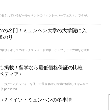
近年、日本でも各地で開催されているビールイベントの「オクトーバーフェスト」ですが、本場ドイツ・ミュンヘンのオクトーバーフェストは毎年約600万人の人が訪れる世界最大級の祭りです。そんなミュンヘンのオクトーバーフェストについて、その特徴と参加する際の注意点をご紹介します。
ツの名門！ミュンヘン大学の大学院に入
道のり
アメリカのハーバード大学やイギリスのオックスフォード大学、ケンブリッジ大学など欧米諸国の名門大学はアジアでも知名度が高いものです。そんな中、アジア諸国ではあまり知られていないものの、学界でその名前を出したら知らない人はいない隠れた名門大学があります。その名はミュンヘン大学。ここでは、筆者がこの大学院に入学するまでの体験談をお伝えします。
学校も掲載！留学なら最低価格保証の比較
ペディア〉
方、ぜひラングペディアを使って最低価格でお得に留学しませんか？
Sponsored
い？ドイツ・ミュンヘンの冬事情