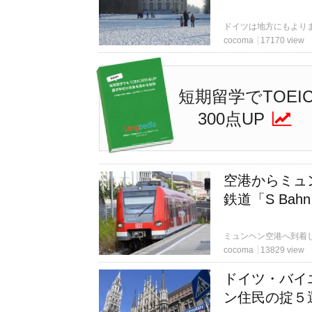
cocoma
17170 view
短期留学でTOEI
300点UP
空港からミュ
鉄道「S Ba
cocoma
13829 view
ドイツ・バイ
ン住民の掟５