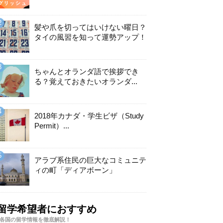
髪や爪を切ってはいけない曜日？
タイの風習を知って運勢アップ！
ちゃんとオランダ語で挨拶でき
る？覚えておきたいオランダ...
2018年カナダ・学生ビザ（Study
Permit）...
アラブ系住民の巨大なコミュニテ
ィの町「ディアボーン」
留学希望者におすすめ
各国の留学情報を徹底解説！