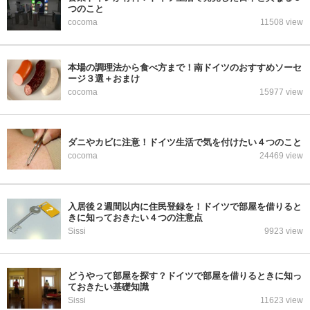
つのこと
cocoma
11508 view
本場の調理法から食べ方まで！南ドイツのおすすめソーセ
ージ３選＋おまけ
cocoma
15977 view
ダニやカビに注意！ドイツ生活で気を付けたい４つのこと
cocoma
24469 view
入居後２週間以内に住民登録を！ドイツで部屋を借りると
きに知っておきたい４つの注意点
Sissi
9923 view
どうやって部屋を探す？ドイツで部屋を借りるときに知っ
ておきたい基礎知識
Sissi
11623 view