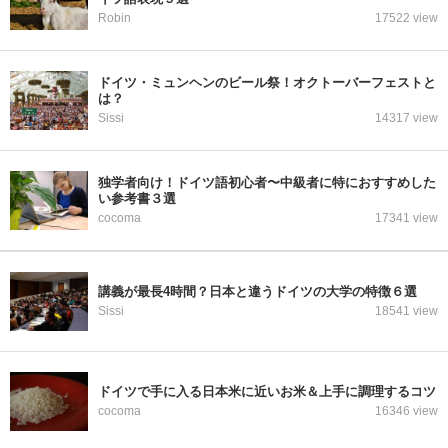
Robin
17522 view
ドイツ・ミュンヘンのビール祭！オクトーバーフェストと
は？
Sissi
14317 view
独学者向け！ドイツ語初心者〜中級者に特におすすめした
い参考書３選
cocoma
17341 view
講義が最長4時間？日本と違うドイツの大学の特徴６選
Sissi
18541 view
ドイツで手に入る日本米に近いお米＆上手に調理するコツ
cocoma
16346 view