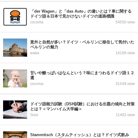
「der Wagen」と「das Auto」の違いとは？車に関する
ドイツ語＆日本で見かけないドイツの道路標識
cocoma
54550 view
意外と自然が多い？ドイツ・ベルリンに移住して気付いた
ベルリンの魅力
waka
14109 view
甘いや酸っぱいはなんという？味にまつわるドイツ語１２
選
cocoma
31549 view
ドイツ語能力試験（DSH試験）における出題の傾向と対策
とは？＜マンハイム大学編＞
Sissi
11402 view
Stammtisch（スタムティッシュ）とは？ドイツ式飲み