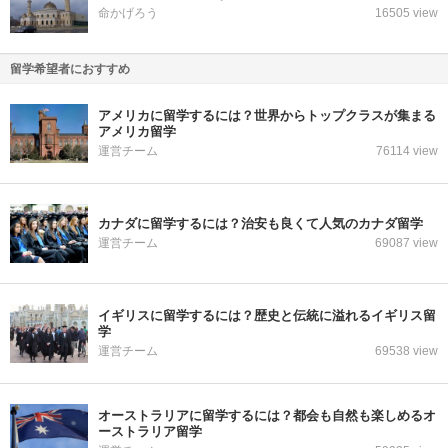
命かげろう
16505 view
留学希望者におすすめ
アメリカに留学するには？世界からトップクラスが集まる
アメリカ留学
運営チーム
76114 view
カナダに留学するには？治安も良くて人気のカナダ留学
運営チーム
69087 view
イギリスに留学するには？歴史と伝統に溢れるイギリス留
学
運営チーム
69538 view
オーストラリアに留学するには？都会も自然も楽しめるオ
ーストラリア留学