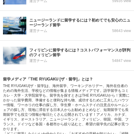
運営チーム
59935 view
ニュージーランドに留学するには？初めてでも安心のニュ
ージーランド留学
運営チーム
58643 view
フィリピンに留学するには？コストパフォーマンスが評判
のフィリピン留学
運営チーム
54847 view
留学メディア「THE RYUGAKU [ザ・留学]」とは？
THE RYUGAKU[ザ・留学]は、海外留学、ワーキングホリデー、海外在住者の
ための海外生活、学校などの情報が集まる情報メディアです。語学留学もコミ
カレ・大学・大学院留学も、留学先を探すときはTHE RYUGAKUから！実際に
かかった留学費用、準備すると便利な持ち物、成功するために工夫したハウツ
ー情報、ワーホリの仕事の探し方、学生寮・ホームステイの注意点やルームシ
ェアの探し方、現地に滞在する日本人からお勧めまとめなど、短期留学でも長
期留学でも役立つ情報が毎日たくさん公開されています！アメリカ、カナダ、
イギリス、オーストラリア、ニュージーランド、フィリピン、韓国、中国、フ
ランス、ドイツなど各国・各都市から絞り込むと、希望の留学先の記事が見つ
かります。
「どこに留学したらいいか分からない」「おすすめの学校が知りたい」「経験