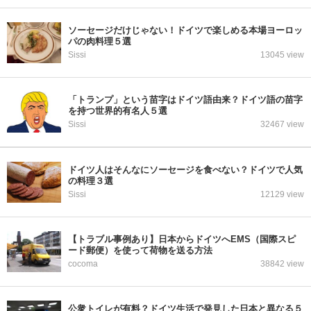
ソーセージだけじゃない！ドイツで楽しめる本場ヨーロッ
パの肉料理５選
Sissi
13045 view
「トランプ」という苗字はドイツ語由来？ドイツ語の苗字
を持つ世界的有名人５選
Sissi
32467 view
ドイツ人はそんなにソーセージを食べない？ドイツで人気
の料理３選
Sissi
12129 view
【トラブル事例あり】日本からドイツへEMS（国際スピ
ード郵便）を使って荷物を送る方法
cocoma
38842 view
公衆トイレが有料？ドイツ生活で発見した日本と異なる５