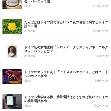
会・パーティ３選
Sissi
20955 view
たんぽぽはドイツ語で何という？花の名前に関するドイツ
語１５選
cocoma
47609 view
ドイツ初の女性医師「ドロテア・クリスティアネ・エルク
スレーベン」とは？
cocoma
10344 view
ドイツのカフェにある「アイススパゲッティ」とは？ドイ
ツのカフェ事情
Sissi
8894 view
ドイツへ留学する際、携帯電話はどうすれば良い？ドイツ
の携帯電話事情
Sissi
17024 view