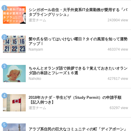
シンガポール在住・大手外資系IT企業勤務が愛用する「パ
タプライングリッシュ」
運営チーム
243904 view
髪や爪を切ってはいけない曜日？タイの風習を知って運勢
アップ！
Namyam
463374 view
ちゃんとオランダ語で挨拶できる？覚えておきたいオラン
ダ語の単語とフレーズ１６選
Nahoko
427617 view
2018年カナダ・学生ビザ（Study Permit）の申請手順
【記入例つき】
運営チーム
63297 view
アラブ系住民の巨大なコミュニティの町「ディアボーン」