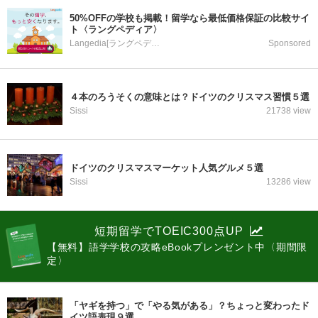
50%OFFの学校も掲載！留学なら最低価格保証の比較サイ
ト〈ラングペディア〉
Langedia[ラングペディア]
Sponsored
４本のろうそくの意味とは？ドイツのクリスマス習慣５選
Sissi
21738 view
ドイツのクリスマスマーケット人気グルメ５選
Sissi
13286 view
短期留学でTOEIC300点UP
【無料】語学学校の攻略eBookプレンゼント中〈期間限
定〉
「ヤギを持つ」で「やる気がある」？ちょっと変わったド
イツ語表現９選