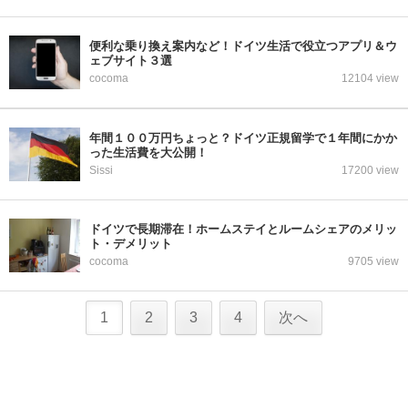
便利な乗り換え案内など！ドイツ生活で役立つアプリ＆ウ
ェブサイト３選
cocoma
12104 view
年間１００万円ちょっと？ドイツ正規留学で１年間にかか
った生活費を大公開！
Sissi
17200 view
ドイツで長期滞在！ホームステイとルームシェアのメリッ
ト・デメリット
cocoma
9705 view
1
2
3
4
次へ