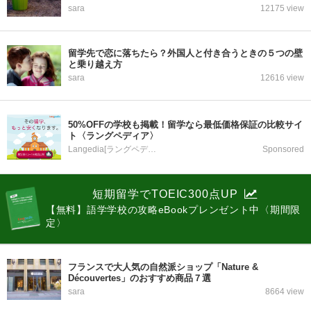
sara
12175 view
留学先で恋に落ちたら？外国人と付き合うときの５つの壁
と乗り越え方
sara
12616 view
50%OFFの学校も掲載！留学なら最低価格保証の比較サイ
ト〈ラングペディア〉
Langedia[ラングペディア]
Sponsored
短期留学でTOEIC300点UP
【無料】語学学校の攻略eBookプレンゼント中〈期間限
定〉
フランスで大人気の自然派ショップ「Nature &
Découvertes」のおすすめ商品７選
sara
8664 view