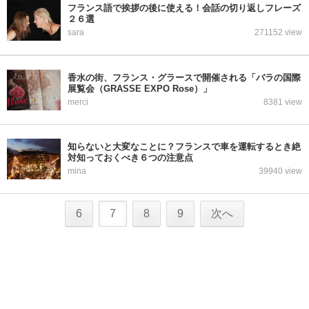
フランス語で挨拶の後に使える！会話の切り返しフレーズ
２６選
sara
271152 view
香水の街、フランス・グラースで開催される「バラの国際
展覧会（GRASSE EXPO Rose）」
merci
8381 view
知らないと大変なことに？フランスで車を運転するとき絶
対知っておくべき６つの注意点
mina
39940 view
6
7
8
9
次へ