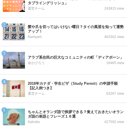
タプライングリッシュ」
運営チーム
243815 view
髪や爪を切ってはいけない曜日？タイの風習を知って運勢
アップ！
Namyam
463302 view
アラブ系住民の巨大なコミュニティの町「ディアボーン」
命かげろう
16465 view
2018年カナダ・学生ビザ（Study Permit）の申請手順
【記入例つき】
運営チーム
63267 view
ちゃんとオランダ語で挨拶できる？覚えておきたいオラン
ダ語の単語とフレーズ１６選
Nahoko
427592 view