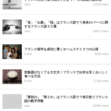
sara
10528 view
「首」「お腹」「指」はフランス語で？身体のパーツに関
するフランス語３０選
sara
30021 view
フランス留学を成功に導くホームステイ３つの心得
h.emi
8002 view
炊飯器がなくても大丈夫！フランスでお米を安くおいしく
食べる方法
h.emi
17266 view
「最初の」「第２の」はフランス語で？毎日使うフランス
語の数字序数
sara
82695 view