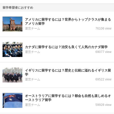
留学希望者におすすめ
アメリカに留学するには？世界からトップクラスが集まる
アメリカ留学
運営チーム
76106 view
カナダに留学するには？治安も良くて人気のカナダ留学
運営チーム
69077 view
イギリスに留学するには？歴史と伝統に溢れるイギリス留
学
運営チーム
69522 view
オーストラリアに留学するには？都会も自然も楽しめるオ
ーストラリア留学
運営チーム
59928 view