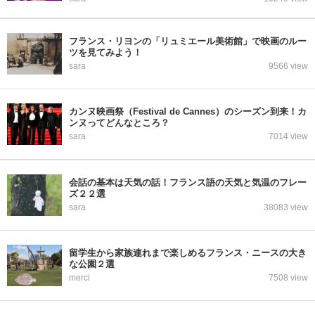
フランス・リヨンの「リュミエール美術館」で映画のルー
ツを見てみよう！
sara
9566 view
カンヌ映画祭（Festival de Cannes）のシーズン到来！カ
ンヌってどんなところ？
sara
7014 view
会話の基本は天気の話！フランス語の天気と気温のフレー
ズ２２選
sara
38083 view
留学生から家族連れまで楽しめるフランス・ニースの大き
な公園２選
merci
7508 view