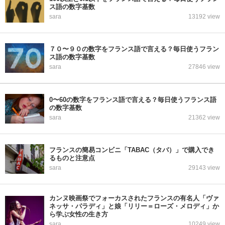
ス語の数字基数
sara
13192 view
７０〜９０の数字をフランス語で言える？毎日使うフラン
ス語の数字基数
sara
27846 view
0〜60の数字をフランス語で言える？毎日使うフランス語
の数字基数
sara
21362 view
フランスの簡易コンビニ「TABAC（タバ）」で購入でき
るものと注意点
sara
29143 view
カンヌ映画祭でフォーカスされたフランスの有名人「ヴァ
ネッサ・パラディ」と娘「リリー＝ローズ・メロディ」か
ら学ぶ女性の生き方
sara
10249 view