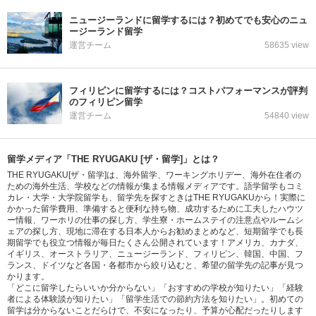
ニュージーランドに留学するには？初めてでも安心のニュ
ージーランド留学
運営チーム
58635 view
フィリピンに留学するには？コストパフォーマンスが評判
のフィリピン留学
運営チーム
54840 view
留学メディア「THE RYUGAKU [ザ・留学]」とは？
THE RYUGAKU[ザ・留学]は、海外留学、ワーキングホリデー、海外在住者の
ための海外生活、学校などの情報が集まる情報メディアです。語学留学もコミ
カレ・大学・大学院留学も、留学先を探すときはTHE RYUGAKUから！実際に
かかった留学費用、準備すると便利な持ち物、成功するために工夫したハウツ
ー情報、ワーホリの仕事の探し方、学生寮・ホームステイの注意点やルームシ
ェアの探し方、現地に滞在する日本人からお勧めまとめなど、短期留学でも長
期留学でも役立つ情報が毎日たくさん公開されています！アメリカ、カナダ、
イギリス、オーストラリア、ニュージーランド、フィリピン、韓国、中国、フ
ランス、ドイツなど各国・各都市から絞り込むと、希望の留学先の記事が見つ
かります。
「どこに留学したらいいか分からない」「おすすめの学校が知りたい」「経験
者による体験談が知りたい」「留学生活での節約方法を知りたい」。初めての
留学は分からないことだらけで、不安になったり、予算が心配だったりします