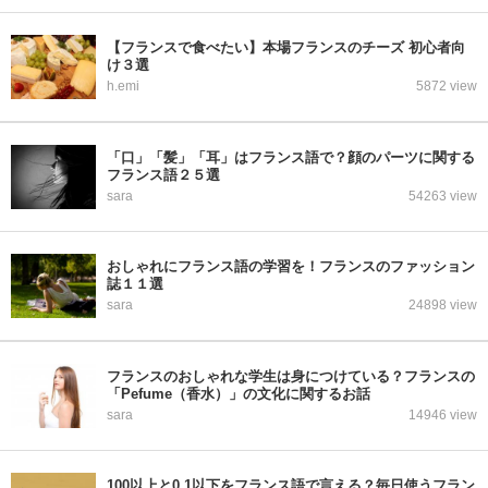
【フランスで食べたい】本場フランスのチーズ 初心者向
け３選
h.emi
5872 view
「口」「髪」「耳」はフランス語で？顔のパーツに関する
フランス語２５選
sara
54263 view
おしゃれにフランス語の学習を！フランスのファッション
誌１１選
sara
24898 view
フランスのおしゃれな学生は身につけている？フランスの
「Pefume（香水）」の文化に関するお話
sara
14946 view
100以上と0.1以下をフランス語で言える？毎日使うフラン